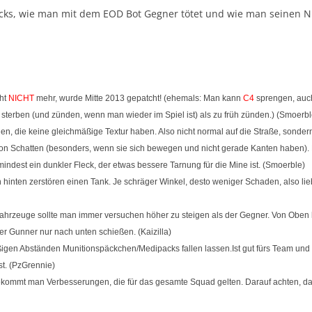
cks, wie man mit dem EOD Bot Gegner tötet und wie man seinen N
ht
NICHT
mehr, wurde Mitte 2013 gepatcht! (ehemals: Man kann
C4
sprengen, auch
terben (und zünden, wenn man wieder im Spiel ist) als zu früh zünden.) (Smoerbl
gen, die keine gleichmäßige Textur haben. Also nicht normal auf die Straße, sonder
n Schatten (besonders, wenn sie sich bewegen und nicht gerade Kanten haben). No
indest ein dunkler Fleck, der etwas bessere Tarnung für die Mine ist. (Smoerble)
hinten zerstören einen Tank. Je schräger Winkel, desto weniger Schaden, also lie
fahrzeuge sollte man immer versuchen höher zu steigen als der Gegner. Von Oben h
r Gunner nur nach unten schießen. (Kaizilla)
igen Abständen Munitionspäckchen/Medipacks fallen lassen.Ist gut fürs Team und
st. (PzGrennie)
kommt man Verbesserungen, die für das gesamte Squad gelten. Darauf achten, das