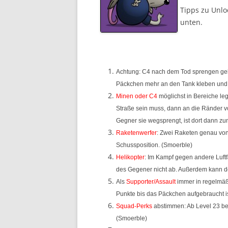
Tipps zu Unlo
unten.
Achtung: C4 nach dem Tod sprengen ge
Päckchen mehr an den Tank kleben und s
Minen oder C4
möglichst in Bereiche le
Straße sein muss, dann an die Ränder vo
Gegner sie wegsprengt, ist dort dann zum
Raketenwerfer
: Zwei Raketen genau von 
Schussposition. (Smoerble)
Helikopter
: Im Kampf gegen andere Luft
des Gegener nicht ab. Außerdem kann de
Als
Supporter/Assault
immer in regelmäß
Punkte bis das Päckchen aufgebraucht i
Squad-Perks
abstimmen: Ab Level 23 be
(Smoerble)