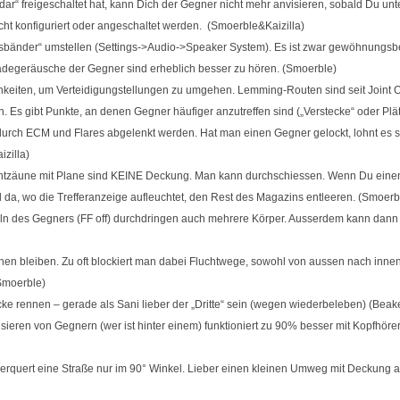
dar“ freigeschaltet hat, kann Dich der Gegner nicht mehr anvisieren, sobald Du unt
cht konfiguriert oder angeschaltet werden. (Smoerble&Kaizilla)
gsbänder“ umstellen (Settings->Audio->Speaker System). Es ist zwar gewöhnungsbe
chladegeräusche der Gegner sind erheblich besser zu hören. (Smoerble)
hkeiten, um Verteidigungstellungen zu umgehen. Lemming-Routen sind seit Joint Op
n. Es gibt Punkte, an denen Gegner häufiger anzutreffen sind („Verstecke“ oder Plätz
rch ECM und Flares abgelenkt werden. Hat man einen Gegner gelockt, lohnt es sic
izilla)
htzäune mit Plane sind KEINE Deckung. Man kann durchschiessen. Wenn Du einen 
 da, wo die Trefferanzeige aufleuchtet, den Rest des Magazins entleeren. (Smoerb
eln des Gegners (FF off) durchdringen auch mehrere Körper. Ausserdem kann dann ei
ehen bleiben. Zu oft blockiert man dabei Fluchtwege, sowohl von aussen nach inne
(Smoerble)
Ecke rennen – gerade als Sani lieber der „Dritte“ sein (wegen wiederbeleben) (Beak
lisieren von Gegnern (wer ist hinter einem) funktioniert zu 90% besser mit Kopfhöre
erquert eine Straße nur im 90° Winkel. Lieber einen kleinen Umweg mit Deckung 