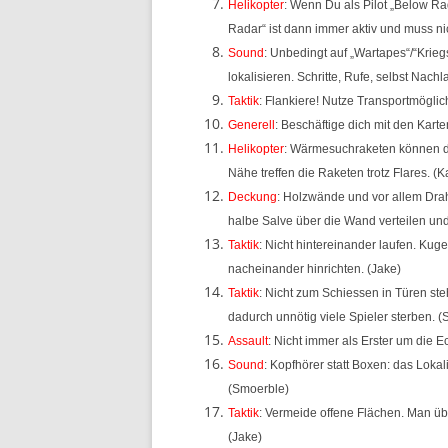
Helikopter
: Wenn Du als Pilot „Below Ra
Radar“ ist dann immer aktiv und muss ni
Sound
: Unbedingt auf „Wartapes“/“Krie
lokalisieren. Schritte, Rufe, selbst Na
Taktik
: Flankiere! Nutze Transportmöglic
Generell
: Beschäftige dich mit den Karte
Helikopter
: Wärmesuchraketen können du
Nähe treffen die Raketen trotz Flares. (Ka
Deckung
: Holzwände und vor allem Dra
halbe Salve über die Wand verteilen und
Taktik
: Nicht hintereinander laufen. Kug
nacheinander hinrichten. (Jake)
Taktik
: Nicht zum Schiessen in Türen st
dadurch unnötig viele Spieler sterben. 
Assault
: Nicht immer als Erster um die 
Sound
: Kopfhörer statt Boxen: das Loka
(Smoerble)
Taktik
: Vermeide offene Flächen. Man üb
(Jake)