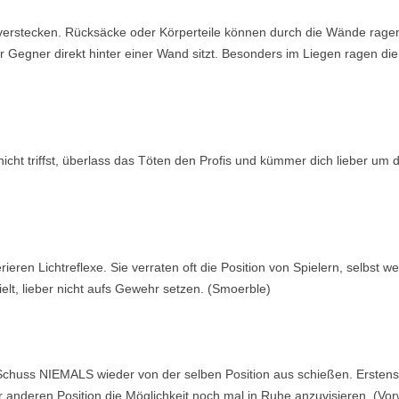
 verstecken. Rücksäcke oder Körperteile können durch die Wände rag
Gegner direkt hinter einer Wand sitzt. Besonders im Liegen ragen di
icht triffst, überlass das Töten den Profis und kümmer dich lieber um 
rieren Lichtreflexe. Sie verraten oft die Position von Spielern, selbst we
elt, lieber nicht aufs Gewehr setzen. (Smoerble)
Schuss NIEMALS wieder von der selben Position aus schießen. Ersten
r anderen Position die Möglichkeit noch mal in Ruhe anzuvisieren. (Vo