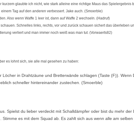
or kurzem glaubte ich nicht, wie stark alleine eine richtige Maus das Spielergebnis 
 einem Tag auf den anderen verbessert. Jake auch. (Smoerble)
en. Also wenn Waffe 1 leer ist, dann auf Waffe 2 wechseln. (Hadruf)
g schauen. Schnelles links, rechts, vor und zurück schauen sichert das überleben u
tierung verliert und man immer noch weiß was man tut. (Vorwaerts82)
ber es lohnt sich, sie alle mal gesehen zu haben:
 Löcher in Drahtzäune und Bretterwände schlagen (Taste (F)). Wenn D
heblich schneller hintereinander zustechen. (Smoerble)
raus. Spielst du lieber verdeckt mit Schalldämpfer oder bist du mehr d
Stimme es mit dem Squad ab. Es zahlt sich aus wenn alle am selben S