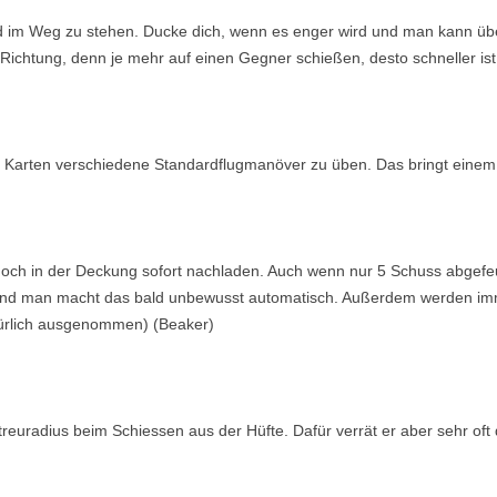
 im Weg zu stehen. Ducke dich, wenn es enger wird und man kann über 
ichtung, denn je mehr auf einen Gegner schießen, desto schneller ist er
en Karten verschiedene Standardflugmanöver zu üben. Das bringt einem im
och in der Deckung sofort nachladen. Auch wenn nur 5 Schuss abgefeue
und man macht das bald unbewusst automatisch. Außerdem werden imm
türlich ausgenommen) (Beaker)
treuradius beim Schiessen aus der Hüfte. Dafür verrät er aber sehr oft