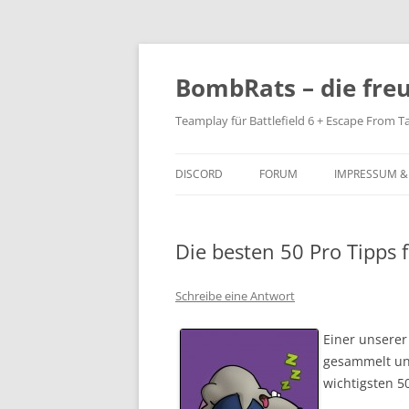
Zum
Inhalt
springen
BombRats – die fre
Teamplay für Battlefield 6 + Escape From T
DISCORD
FORUM
IMPRESSUM &
Die besten 50 Pro Tipps f
Schreibe eine Antwort
Einer unserer
gesammelt und
wichtigsten 5