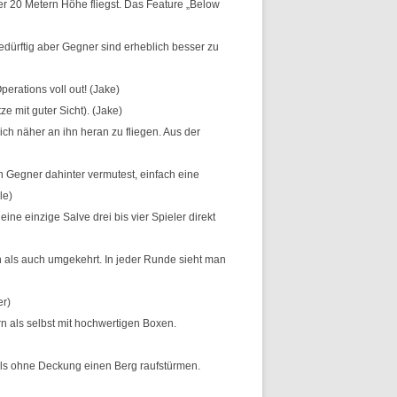
er 20 Metern Höhe fliegst. Das Feature „Below
dürftig aber Gegner sind erheblich besser zu
erations voll out! (Jake)
e mit guter Sicht). (Jake)
h näher an ihn heran zu fliegen. Aus der
Gegner dahinter vermutest, einfach eine
le)
ne einzige Salve drei bis vier Spieler direkt
n als auch umgekehrt. In jeder Runde sieht man
er)
rn als selbst mit hochwertigen Boxen.
als ohne Deckung einen Berg raufstürmen.