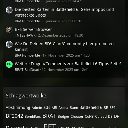
BRAT-Smoerble
8. Januar 2026 um 14:47
Die besten Karten in Battlefield 6: Geheimtipps und
versteckte Spots
BRAT-Smoerble
8. Januar 2026 um 08:26
BF6 Server Browser
|N|SSHAWK
2. Dezember 2025 um 18:30
Wie Du Deinen BF6-Clan/Community hier promoten
kannst
BRAT-Smoerble
17. November 2025 um 14:20
Weitere Fragen/Comments zur Battlefield 6 Tipps Seite?
BRAT-RedDead
12. November 2025 um 12:41
Schlagwortwolke
Abstimmung
ads
Battlefield 6
Admin
AIB
Arena
Bann
BE
BF6
BRAT
BF2042
DF
BombRats
Budget
Cheater
CoH3
Cursed
DE
EFT
Discord