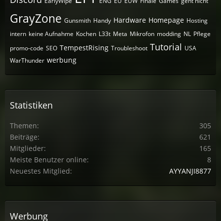
EarlyWipe
ENG
EU
EUW
Finale
Games
geht nicht
GrayZone
Hardware
Homepage
Gunsmith
Handy
Hosting
intern
keine Aufnahme
Kochen
L33t
Meta
Mikrofon
modding
NL
Pflege
Tutorial
TempestRising
promo-code
SEO
Troubleshoot
USA
werbung
WarThunder
Statistiken
Themen
305
Beiträge
621
Mitglieder
165
Meiste Benutzer online
8
Neuestes Mitglied
AYYANJI8877
Werbung