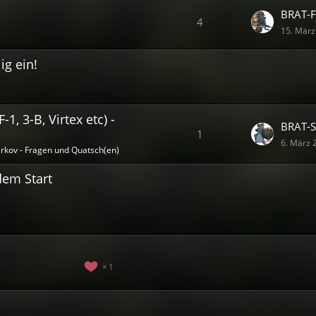
BRAT-F
4
15. März
ig ein!
, 3-B, Virtex etc) -
BRAT-S
1
6. März 
rkov - Fragen und Quatsch(en)
dem Start
1