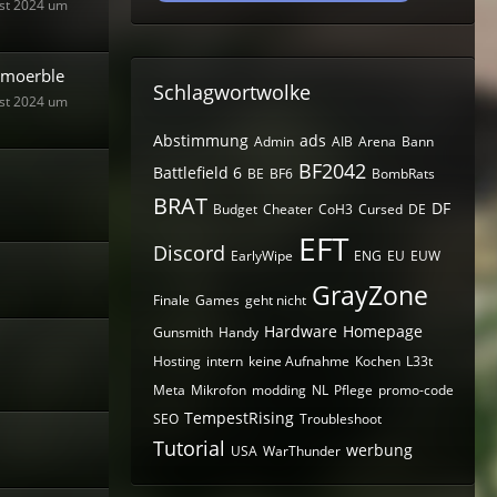
st 2024 um
moerble
Schlagwortwolke
st 2024 um
Abstimmung
ads
Admin
AIB
Arena
Bann
BF2042
Battlefield 6
BE
BF6
BombRats
BRAT
DF
Budget
Cheater
CoH3
Cursed
DE
EFT
Discord
EarlyWipe
ENG
EU
EUW
GrayZone
Finale
Games
geht nicht
Hardware
Homepage
Gunsmith
Handy
Hosting
intern
keine Aufnahme
Kochen
L33t
Meta
Mikrofon
modding
NL
Pflege
promo-code
TempestRising
SEO
Troubleshoot
Tutorial
werbung
USA
WarThunder