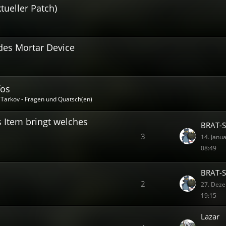
tueller Patch)
des Mortar Device
fos
Tarkov - Fragen und Quatsch(en)
es Item bringt welches
BRAT-S
3
14. Janu
08:49
BRAT-S
2
27. Dez
19:15
Lazar