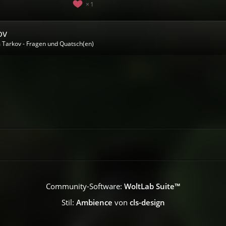
1
ov
 Tarkov - Fragen und Quatsch(en)
Community-Software:
WoltLab Suite™
Stil:
Ambience
von
cls-design