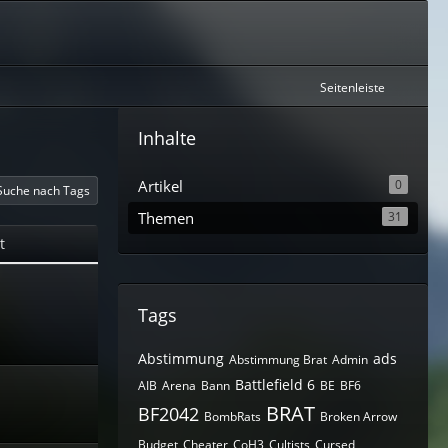
Seitenleiste
Inhalte
Artikel
0
Suche nach Tags
Themen
31
t
Tags
Abstimmung
ads
Abstimmung Brat
Admin
Battlefield 6
AIB
Arena
Bann
BE
BF6
BRAT
BF2042
BombRats
Broken Arrow
Budget
Cheater
CoH3
Cultists
Cursed