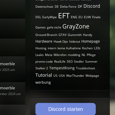
Discord
DF
Datenschutz
DE
Delta Force
EFT
DSL
EarlyWipe
ENG
EU
EUW
Finale
GrayZone
Games
geht nicht
Ground Branch
GTAV
Gunsmith
Handy
Hardware
Homepage
Hawk Ops
hideout
Hosting
intern
keine Aufnahme
Kochen
L33t
Leaks
Meta
Mikrofon
modding
NL
Pflege
promo-code
RealLife
SEO
Siedler
Sommer
moerble
TempestRising
Stalker 2
Troubleshoot
ar 2025 um
Tutorial
US
USA
WarThunder
Webpage
werbung
moerble
ember 2024 um
Discord starten