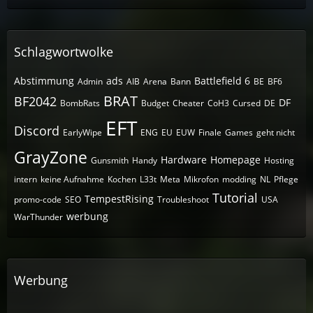
Schlagwortwolke
Abstimmung
ads
Battlefield 6
Admin
AIB
Arena
Bann
BE
BF6
BRAT
BF2042
DF
BombRats
Budget
Cheater
CoH3
Cursed
DE
EFT
Discord
EarlyWipe
ENG
EU
EUW
Finale
Games
geht nicht
GrayZone
Hardware
Homepage
Gunsmith
Handy
Hosting
intern
keine Aufnahme
Kochen
L33t
Meta
Mikrofon
modding
NL
Pflege
Tutorial
TempestRising
promo-code
SEO
Troubleshoot
USA
werbung
WarThunder
Werbung