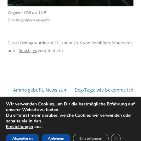
Vergleich 32:9 mit 16:9
Zum Vergrößern anklicken
Dieser Beitrag wurde am
27. Januar 2019
von
BombRats Moderator
unter
Sonstiges
veröffentlicht.
Beitragsnavigation
←
Ammo gebufft, News zum
Dog-Tags: wie bekomme ich
nächsten Patch
am Meisten Geld?
→
Wir verwenden Cookies, um Dir die bestmögliche Erfahrung auf
unserer Website zu bieten.
Du erfahrst mehr darüber, welche Cookies wir verwenden oder
schalte sie in den
Einstellungen
aus.
GDPR Cookie
Datenschutzerklärung
Stolz präsentiert von WordPress
Akzeptieren
Ablehnen
Einstellungen