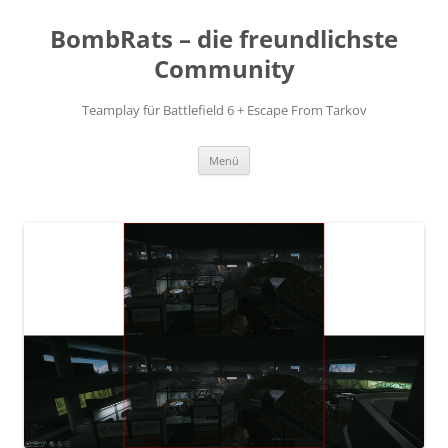
Zum
Inhalt
BombRats – die freundlichste
springen
Community
Teamplay für Battlefield 6 + Escape From Tarkov
Menü