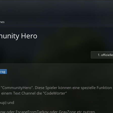
mes
unity Hero
1. offiziell
itrag
le "CommunityHero". Diese Spieler können eine spezielle Funktion
n einem Text Channel die "CodeWörter"
oup) und
ow oder EscapeFromTarkov oder GrayZone etc nutzen.