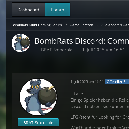
Dashboard
Forum
BombRats Multi-Gaming Forum
Game Threads
Alle anderen Ga
BombRats Discord: Comm
BRAT-Smoerble
1. Juli 2025 um 16:51
1. Juli 2025 um 16:51
Offizieller Be
Hi alle.
Einige Spieler haben die Rol
Discord nutzen: sie können i
LFG (steht für Looking for Gr
BRAT-Smoerble
WarThunder oder BrokenArrr