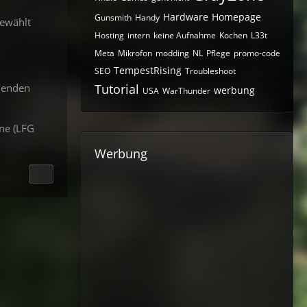
Hardware
Homepage
Gunsmith
Handy
gewählt
Hosting
intern
keine Aufnahme
Kochen
L33t
Meta
Mikrofon
modding
NL
Pflege
promo-code
TempestRising
SEO
Troubleshoot
henden
Tutorial
werbung
USA
WarThunder
ine (LFG
Werbung