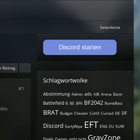
Seitenleiste
Discord starten
er Beitrag
Schlagwortwolke
#1
Abstimmung
ads
Admin
AIB
Arena
Bann
BF2042
Battlefield 6
BE
BF6
BombRats
 des
BRAT
DF
Budget
Cheater
CoH3
Cursed
DE
EFT
Discord
EarlyWipe
ENG
EU
EUW
GrayZone
Finale
Games
geht nicht