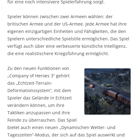
für eine noch intensivere Spielerfahrung sorgt.
Spieler können zwischen zwei Armeen wählen: der
britischen Armee und der US-Armee. Jede Armee hat ihre
eigenen einzigartigen Einheiten und Fähigkeiten, die den
Spielern unterschiedliche Spielstile ermöglichen. Das Spiel
verfügt auch über eine verbesserte künstliche Intelligenz,
die eine realistischere Kriegsführung ermöglicht.
Zu den neuen Funktionen von
„Company of Heroes 3“ gehört
das „Echtzeit-Terrain-
Deformationssystem“, mit dem
Spieler das Gelände in Echtzeit
verändern können, um ihre
Taktiken anzupassen und ihre
Feinde zu überraschen. Das Spiel
bietet auch einen neuen „Dynamischen Wetter- und
Tageszeiten“-Modus, der sich auf das Spiel auswirkt und