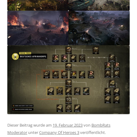
Dieser Beitrag wurde am
19. Februar 2023
von
BombRats
Moderator
unter
Company Of Heroes 3
veröffentlicht.