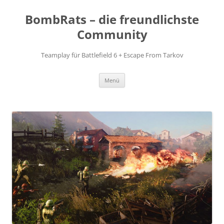
Zum
Inhalt
BombRats – die freundlichste
springen
Community
Teamplay für Battlefield 6 + Escape From Tarkov
Menü