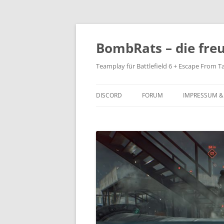
Zum
Inhalt
springen
BombRats – die fre
Teamplay für Battlefield 6 + Escape From T
DISCORD
FORUM
IMPRESSUM &