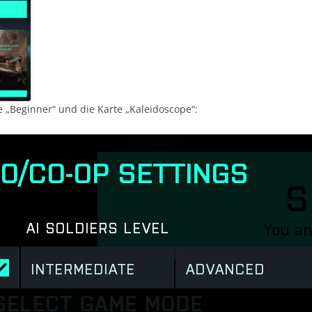
e „Beginner“ und die Karte „Kaleidoscope“: