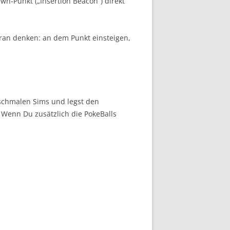
wn-Punkt („Insertion Beacon“) direkt
ran denken: an dem Punkt einsteigen,
 schmalen Sims und legst den
 Wenn Du zusätzlich die PokeBalls