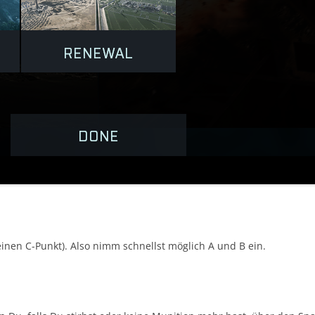
 einen C-Punkt). Also nimm schnellst möglich A und B ein.