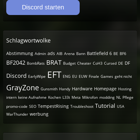
Discord starten
Schlagwortwolke
Abstimmung
ads
Battlefield 6
Admin
AIB
Arena
Bann
BE
BF6
BRAT
BF2042
DF
BombRats
Budget
Cheater
CoH3
Cursed
DE
EFT
Discord
EarlyWipe
ENG
EU
EUW
Finale
Games
geht nicht
GrayZone
Hardware
Homepage
Gunsmith
Handy
Hosting
intern
keine Aufnahme
Kochen
L33t
Meta
Mikrofon
modding
NL
Pflege
Tutorial
TempestRising
promo-code
SEO
Troubleshoot
USA
werbung
WarThunder