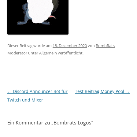
Dieser Beitrag wurde am
18. Dezember 2020
von
BombRats
Moderator
unter
Allgemein
veröffentlicht.
Beitragsnavigation
←
Discord Announcer Bot für
Test Beitrag Money Pool
→
Twitch und Mixer
Ein Kommentar zu „
Bombrats Logos
“