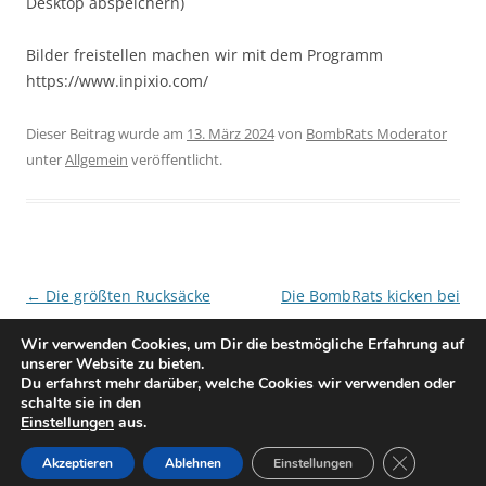
Desktop abspeichern)
Bilder freistellen machen wir mit dem Programm
https://www.inpixio.com/
Dieser Beitrag wurde am
13. März 2024
von
BombRats Moderator
unter
Allgemein
veröffentlicht.
Beitragsnavigation
←
Die größten Rucksäcke
Die BombRats kicken bei
sind die billigsten in Tarkov!
Cheater-Verdacht
→
Wir verwenden Cookies, um Dir die bestmögliche Erfahrung auf
unserer Website zu bieten.
Du erfahrst mehr darüber, welche Cookies wir verwenden oder
schalte sie in den
Einstellungen
aus.
GDPR Cookie
Datenschutzerklärung
Stolz präsentiert von WordPress
Akzeptieren
Ablehnen
Einstellungen