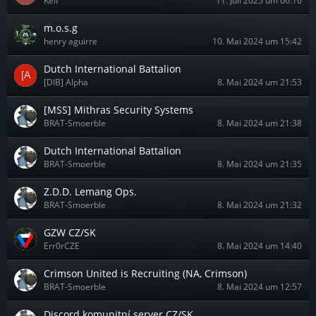
Keif
11. Juli 2025 um 06:16
m.o.s.g
henry aguirre
10. Mai 2024 um 15:42
Dutch International Battalion
[DIB] Alpha
8. Mai 2024 um 21:53
[MSS] Mithras Security Systems
BRAT-Smoerble
8. Mai 2024 um 21:38
Dutch International Battalion
BRAT-Smoerble
8. Mai 2024 um 21:35
Z.D.D. Lemang Ops.
BRAT-Smoerble
8. Mai 2024 um 21:32
GZW CZ/SK
Err0rCZE
8. Mai 2024 um 14:40
Crimson United is Recruiting (NA, Crimson)
BRAT-Smoerble
8. Mai 2024 um 12:57
Discord komunitní server CZ/SK