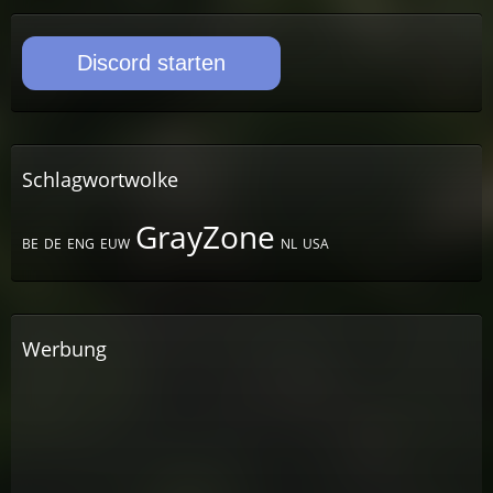
Discord starten
Schlagwortwolke
GrayZone
BE
DE
ENG
EUW
NL
USA
Werbung