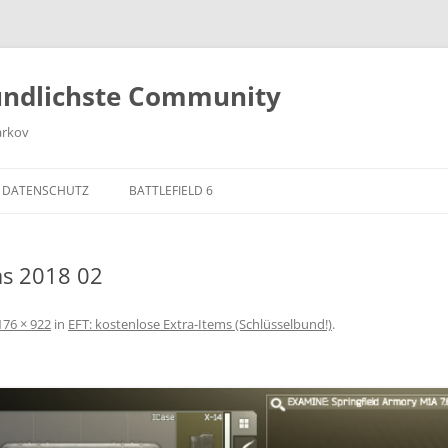
undlichste Community
arkov
 DATENSCHUTZ
BATTLEFIELD 6
as 2018 02
176 × 922
in
EFT: kostenlose Extra-Items (Schlüsselbund!)
.