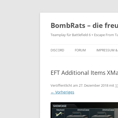
Zum
Inhalt
springen
BombRats – die fre
Teamplay für Battlefield 6 + Escape From T
DISCORD
FORUM
IMPRESSUM &
EFT Additional Items XM
Veröffentlicht am
27. Dezember 2018
mit
1
← Vorheriges