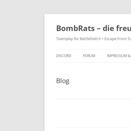
Zum
Inhalt
springen
BombRats – die fre
Teamplay für Battlefield 6 + Escape From T
DISCORD
FORUM
IMPRESSUM &
Blog